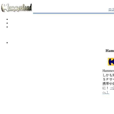
ロ
Ham
Hamm
しかも
ＳＰサ
携帯や
に！
⇒
へ！