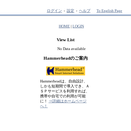
ログイン
-
設定
-
ヘルプ
To English Page
HOME
|
LOGIN
View List
No Data available
Hammerheadのご案内
Hammerheadは、自由設計、
しかも短期間で導入でき、Ａ
ＳＰサービスを利用すれば、
携帯や自宅での利用が可能
に！
⇒詳細はホームページ
へ！