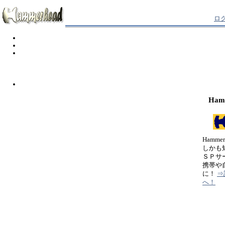
ロ
Ham
Hamm
しかも
ＳＰサ
携帯や
に！
⇒
へ！