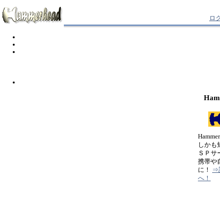
ロ
Ham
Hamm
しかも
ＳＰサ
携帯や
に！
⇒
へ！