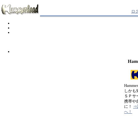
ロ
Ham
Hamm
しかも
ＳＰサ
携帯や
に！
⇒
へ！