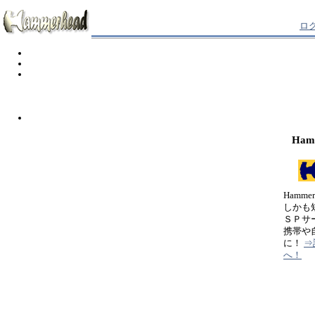
ロ
Ham
Hamm
しかも
ＳＰサ
携帯や
に！
⇒
へ！