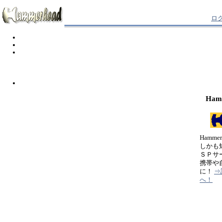
ロ
Ham
Hamm
しかも
ＳＰサ
携帯や
に！
⇒
へ！