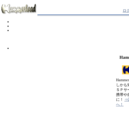
ロ
Ham
Hamm
しかも
ＳＰサ
携帯や
に！
⇒
へ！