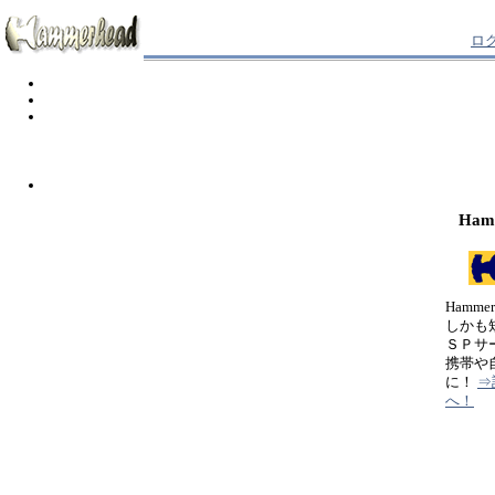
ロ
Ham
Hamm
しかも
ＳＰサ
携帯や
に！
⇒
へ！