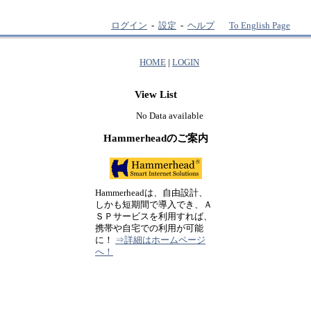
ログイン
-
設定
-
ヘルプ
To English Page
HOME
|
LOGIN
View List
No Data available
Hammerheadのご案内
Hammerheadは、自由設計、
しかも短期間で導入でき、Ａ
ＳＰサービスを利用すれば、
携帯や自宅での利用が可能
に！
⇒詳細はホームページ
へ！