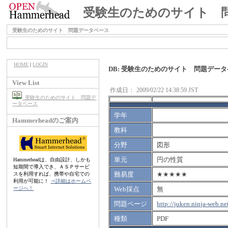
受験生のためのサイト 
受験生のためのサイト 問題データベース
HOME
|
LOGIN
DB: 受験生のためのサイト 問題デー
View List
作成日：
2009/02/22 14:38:59 JST
受験生のためのサイト 問題デ
ータベース
学年
Hammerheadのご案内
教科
分野
図形
単元
円の性質
Hammerheadは、自由設計、しかも
短期間で導入でき、ＡＳＰサービ
難易度
★★★★★
スを利用すれば、携帯や自宅での
利用が可能に！
⇒詳細はホームペ
ージへ！
Web採点
無
問題ページ
http://juken.ninja-web.
種類
PDF