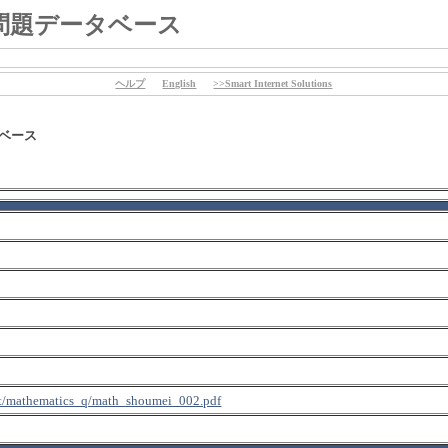
問題データベース
ヘルプ
English
>>Smart Internet Solutions
タベース
net/mathematics_q/math_shoumei_002.pdf