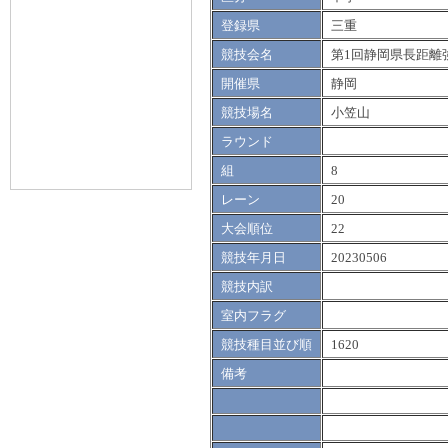
登録県
三重
競技会名
第1回静岡県長距離
開催県
静岡
競技場名
小笠山
ラウンド
組
8
レーン
20
大会順位
22
競技年月日
20230506
競技内訳
室内フラグ
競技種目並び順
1620
備考