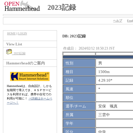
2023記録
ヘルプ
Engl
HOME
|
LOGIN
DB: 2023記録
View List
作成日：
2024/02/12 18:50:23 JST
2023記録
Hammerheadのご案内
性別
男
種目
1500m
記録
4.29.10*
Hammerheadは、自由設計、しかも
風速
*
短期間で導入でき、ＡＳＰサービ
スを利用すれば、携帯や自宅での
順位
利用が可能に！
⇒詳細はホームペ
ージへ！
選手/チーム
安保 颯真
所属
三雲中
学年
区分
中学