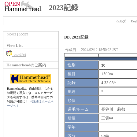
2023記録
ヘルプ
Engl
HOME
|
LOGIN
DB: 2023記録
View List
作成日：
2024/02/12 18:50:23 JST
2023記録
Hammerheadのご案内
性別
女
種目
1500m
記録
4.33.08*
Hammerheadは、自由設計、しかも
風速
*
短期間で導入でき、ＡＳＰサービ
スを利用すれば、携帯や自宅での
順位
利用が可能に！
⇒詳細はホームペ
ージへ！
選手/チーム
長谷川 莉都
所属
三雲中
学年
区分
中学