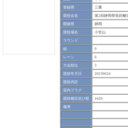
登録県
三重
競技会名
第2回静岡県長距離
開催県
静岡
競技場名
小笠山
ラウンド
組
9
レーン
6
大会順位
3
競技年月日
20230624
競技内訳
室内フラグ
競技種目並び順
1620
備考