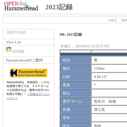
2023記録
ヘルプ
Engl
HOME
|
LOGIN
DB: 2023記録
View List
作成日：
2024/02/12 18:50:23 JST
2023記録
Hammerheadのご案内
性別
男
種目
1500m
記録
4.38.12*
Hammerheadは、自由設計、しかも
風速
*
短期間で導入でき、ＡＳＰサービ
スを利用すれば、携帯や自宅での
順位
利用が可能に！
⇒詳細はホームペ
ージへ！
選手/チーム
長谷川 拓海
所属
津工高
学年
区分
高校