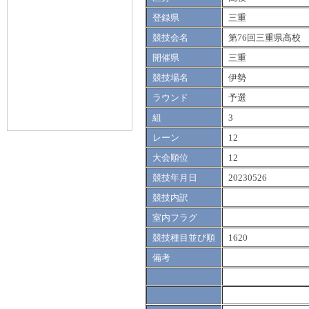
登録県
三重
競技会名
第76回三重県高校
開催県
三重
競技場名
伊勢
ラウンド
予選
組
3
レーン
12
大会順位
12
競技年月日
20230526
競技内訳
室内フラグ
競技種目並び順
1620
備考