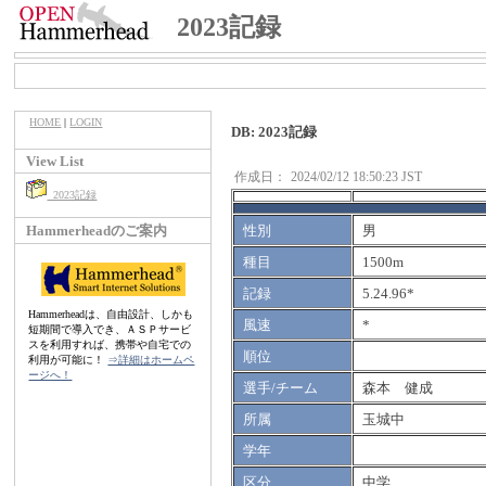
2023記録
HOME
|
LOGIN
DB: 2023記録
View List
作成日：
2024/02/12 18:50:23 JST
2023記録
Hammerheadのご案内
性別
男
種目
1500m
記録
5.24.96*
Hammerheadは、自由設計、しかも
風速
*
短期間で導入でき、ＡＳＰサービ
スを利用すれば、携帯や自宅での
順位
利用が可能に！
⇒詳細はホームペ
ージへ！
選手/チーム
森本 健成
所属
玉城中
学年
区分
中学