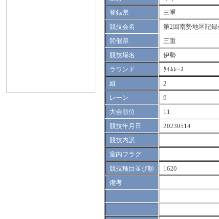
登録県
三重
競技会名
第2回南勢地区記録
開催県
三重
競技場名
伊勢
ラウンド
ﾀｲﾑﾚｰｽ
組
2
レーン
9
大会順位
11
競技年月日
20230514
競技内訳
室内フラグ
競技種目並び順
1620
備考