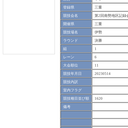
登録県
三重
競技会名
第2回南勢地区記録
開催県
三重
競技場名
伊勢
ラウンド
決勝
組
1
レーン
6
大会順位
11
競技年月日
20230514
競技内訳
室内フラグ
競技種目並び順
1620
備考