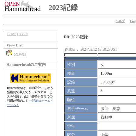
2023記録
ヘルプ
Engl
HOME
|
LOGIN
DB: 2023記録
View List
作成日：
2024/02/12 18:50:23 JST
2023記録
Hammerheadのご案内
性別
女
種目
1500m
記録
5.45.40*
Hammerheadは、自由設計、しかも
風速
*
短期間で導入でき、ＡＳＰサービ
スを利用すれば、携帯や自宅での
順位
利用が可能に！
⇒詳細はホームペ
ージへ！
選手/チーム
服部 夏恵
所属
殿町中
学年
区分
中学