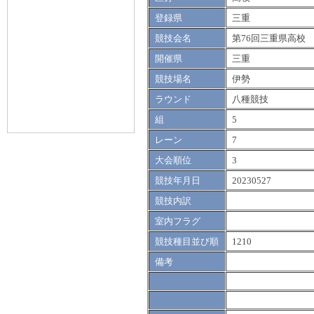
登録県
三重
競技会名
第76回三重県高校
開催県
三重
競技場名
伊勢
ラウンド
八種競技
組
5
レーン
7
大会順位
3
競技年月日
20230527
競技内訳
室内フラグ
競技種目並び順
1210
備考