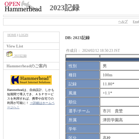
2023記録
ヘルプ
Engl
HOME
|
LOGIN
DB: 2023記録
View List
作成日：
2024/02/12 18:50:23 JST
2023記録
Hammerheadのご案内
性別
男
種目
100m
記録
11.80*
Hammerheadは、自由設計、しかも
風速
+1.1*
短期間で導入でき、ＡＳＰサービ
スを利用すれば、携帯や自宅での
順位
利用が可能に！
⇒詳細はホームペ
ージへ！
選手/チーム
市川 貴埜
所属
津田学園高
学年
区分
高校