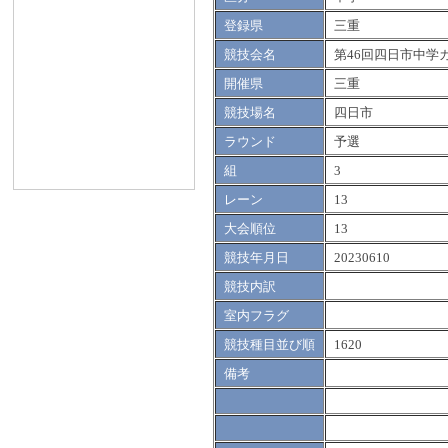
登録県
三重
競技会名
第46回四日市中学
開催県
三重
競技場名
四日市
ラウンド
予選
組
3
レーン
13
大会順位
13
競技年月日
20230610
競技内訳
室内フラグ
競技種目並び順
1620
備考