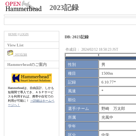
2023記録
HOME
|
LOGIN
DB: 2023記録
View List
作成日：
2024/02/12 18:50:23 JST
2023記録
Hammerheadのご案内
性別
男
種目
1500m
記録
6.10.77*
Hammerheadは、自由設計、しかも
風速
*
短期間で導入でき、ＡＳＰサービ
スを利用すれば、携帯や自宅での
順位
利用が可能に！
⇒詳細はホームペ
ージへ！
選手/チーム
野崎 万太郎
所属
光風中
学年
区分
中学