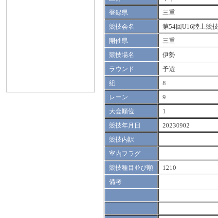
登録県
三重
競技会名
第54回U16陸上競
開催県
三重
競技場名
伊勢
ラウンド
予選
組
8
レーン
9
大会順位
1
競技年月日
20230902
競技内訳
室内フラグ
競技種目並び順
1210
備考