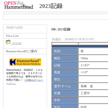
2023記録
HOME
|
LOGIN
DB: 2023記録
View List
作成日：
2024/02/12 18:50:23 JST
2023記録
Hammerheadのご案内
性別
男
種目
100m
記録
11.85*
Hammerheadは、自由設計、しかも
風速
+1.0*
短期間で導入でき、ＡＳＰサービ
スを利用すれば、携帯や自宅での
順位
利用が可能に！
⇒詳細はホームペ
ージへ！
選手/チーム
長崎 楽
所属
三雲中
学年
区分
中学