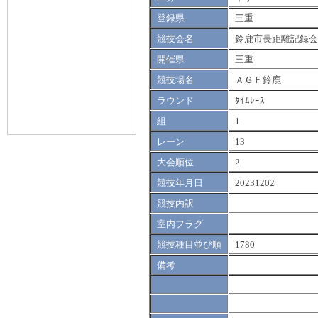
登録県
三重
競技会名
鈴鹿市長距離記録会
開催県
三重
競技場名
ＡＧＦ鈴鹿
ラウンド
ﾀｲﾑﾚｰｽ
組
1
レーン
13
大会順位
2
競技年月日
20231202
競技内訳
室内フラグ
競技種目並び順
1780
備考