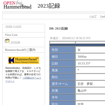
2023記録
ヘルプ
Engl
HOME
|
LOGIN
DB: 2023記録
View List
作成日：
2024/02/12 18:50:23 JST
2023記録
Hammerheadのご案内
性別
女
種目
3000m
記録
10.53.35*
Hammerheadは、自由設計、しかも
風速
*
短期間で導入でき、ＡＳＰサービ
スを利用すれば、携帯や自宅での
順位
利用が可能に！
⇒詳細はホームペ
ージへ！
選手/チーム
石井 夢梨
所属
亀山中
学年
区分
中学