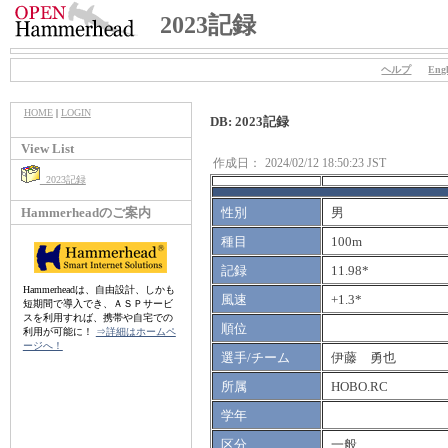
2023記録
ヘルプ
Engl
HOME
|
LOGIN
DB: 2023記録
View List
作成日：
2024/02/12 18:50:23 JST
2023記録
Hammerheadのご案内
性別
男
種目
100m
記録
11.98*
Hammerheadは、自由設計、しかも
風速
+1.3*
短期間で導入でき、ＡＳＰサービ
スを利用すれば、携帯や自宅での
順位
利用が可能に！
⇒詳細はホームペ
ージへ！
選手/チーム
伊藤 勇也
所属
HOBO.RC
学年
区分
一般