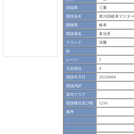
登録県
三重
競技会名
第28回岐阜マスタ
開催県
岐阜
競技場名
多治見
ラウンド
決勝
組
レーン
5
大会順位
4
競技年月日
20230604
競技内訳
室内フラグ
競技種目並び順
1210
備考