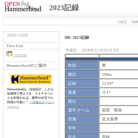
2023記録
ヘルプ
Engl
HOME
|
LOGIN
DB: 2023記録
View List
作成日：
2024/02/12 18:50:23 JST
2023記録
Hammerheadのご案内
性別
男
種目
100m
記録
12.04*
Hammerheadは、自由設計、しかも
風速
-0.1*
短期間で導入でき、ＡＳＰサービ
スを利用すれば、携帯や自宅での
順位
利用が可能に！
⇒詳細はホームペ
ージへ！
選手/チーム
岩田 聖弥
所属
近大高専
学年
区分
高校