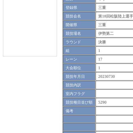
登録県
三重
競技会名
第18回松阪陸上選
開催県
三重
競技場名
伊勢第二
ラウンド
決勝
組
1
レーン
17
大会順位
1
競技年月日
20230730
競技内訳
室内フラグ
競技種目並び順
5290
備考