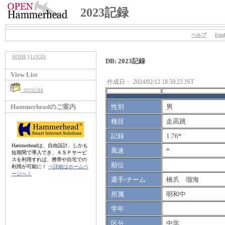
2023記録
ヘルプ
Engl
HOME
|
LOGIN
DB: 2023記録
View List
作成日：
2024/02/12 18:50:23 JST
2023記録
Hammerheadのご案内
性別
男
種目
走高跳
記録
1.76*
Hammerheadは、自由設計、しかも
風速
*
短期間で導入でき、ＡＳＰサービ
スを利用すれば、携帯や自宅での
順位
利用が可能に！
⇒詳細はホームペ
ージへ！
選手/チーム
橋爪 瑠海
所属
明和中
学年
区分
中学