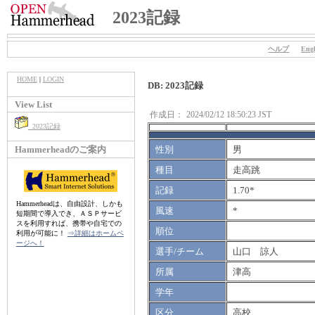
2023記録
ヘルプ
Engl
HOME
|
LOGIN
DB: 2023記録
View List
作成日：
2024/02/12 18:50:23 JST
2023記録
Hammerheadのご案内
性別
男
種目
走高跳
記録
1.70*
Hammerheadは、自由設計、しかも
風速
*
短期間で導入でき、ＡＳＰサービ
スを利用すれば、携帯や自宅での
順位
利用が可能に！
⇒詳細はホームペ
ージへ！
選手/チーム
山口 諒人
所属
津高
学年
区分
高校