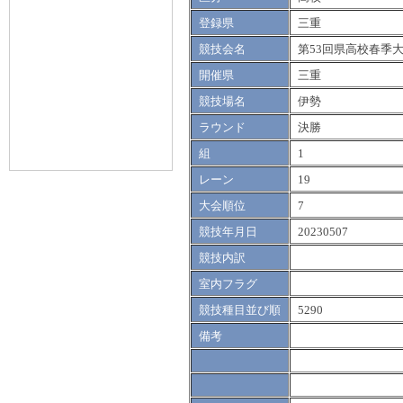
登録県
三重
競技会名
第53回県高校春季
開催県
三重
競技場名
伊勢
ラウンド
決勝
組
1
レーン
19
大会順位
7
競技年月日
20230507
競技内訳
室内フラグ
競技種目並び順
5290
備考