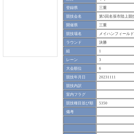
登録県
三重
競技会名
第5回名張市陸上競
開催県
三重
競技場名
メイハンフィールド
ラウンド
決勝
組
1
レーン
3
大会順位
6
競技年月日
20231111
競技内訳
室内フラグ
競技種目並び順
5350
備考