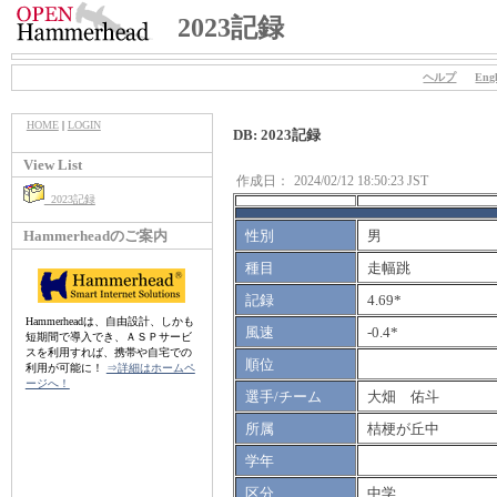
2023記録
ヘルプ
Engl
HOME
|
LOGIN
DB: 2023記録
View List
作成日：
2024/02/12 18:50:23 JST
2023記録
Hammerheadのご案内
性別
男
種目
走幅跳
記録
4.69*
Hammerheadは、自由設計、しかも
風速
-0.4*
短期間で導入でき、ＡＳＰサービ
スを利用すれば、携帯や自宅での
順位
利用が可能に！
⇒詳細はホームペ
ージへ！
選手/チーム
大畑 佑斗
所属
桔梗が丘中
学年
区分
中学