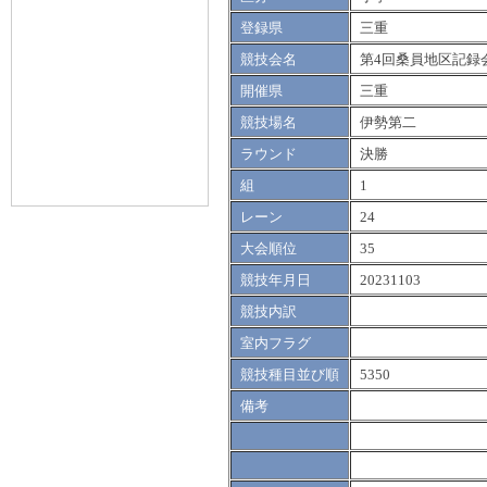
登録県
三重
競技会名
第4回桑員地区記録
開催県
三重
競技場名
伊勢第二
ラウンド
決勝
組
1
レーン
24
大会順位
35
競技年月日
20231103
競技内訳
室内フラグ
競技種目並び順
5350
備考