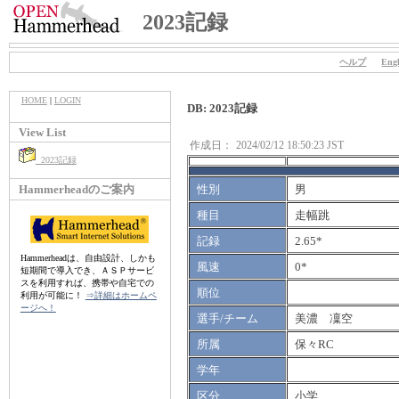
2023記録
ヘルプ
Engl
HOME
|
LOGIN
DB: 2023記録
View List
作成日：
2024/02/12 18:50:23 JST
2023記録
Hammerheadのご案内
性別
男
種目
走幅跳
記録
2.65*
Hammerheadは、自由設計、しかも
風速
0*
短期間で導入でき、ＡＳＰサービ
スを利用すれば、携帯や自宅での
順位
利用が可能に！
⇒詳細はホームペ
ージへ！
選手/チーム
美濃 凜空
所属
保々RC
学年
区分
小学