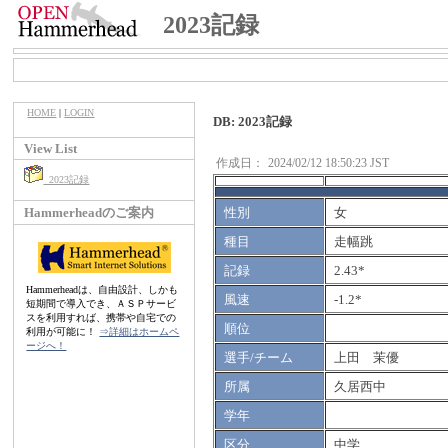
2023記録
HOME
|
LOGIN
DB: 2023記録
View List
作成日：
2024/02/12 18:50:23 JST
2023記録
Hammerheadのご案内
性別
女
種目
走幅跳
記録
2.43*
Hammerheadは、自由設計、しかも
風速
-1.2*
短期間で導入でき、ＡＳＰサービ
スを利用すれば、携帯や自宅での
順位
利用が可能に！
⇒詳細はホームペ
ージへ！
選手/チーム
上田 茉優
所属
久居西中
学年
区分
中学