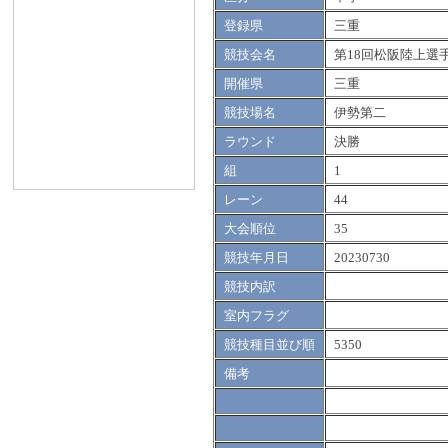
登録県
三重
競技会名
第18回松阪陸上選
開催県
三重
競技場名
伊勢第二
ラウンド
決勝
組
1
レーン
44
大会順位
35
競技年月日
20230730
競技内訳
室内フラグ
競技種目並び順
5350
備考