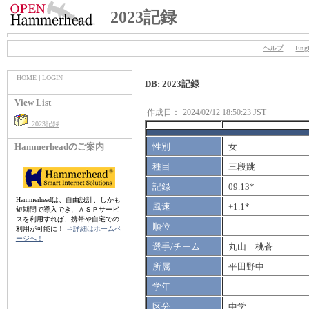
2023記録
ヘルプ
Engl
HOME
|
LOGIN
DB: 2023記録
View List
作成日：
2024/02/12 18:50:23 JST
2023記録
Hammerheadのご案内
性別
女
種目
三段跳
記録
09.13*
Hammerheadは、自由設計、しかも
風速
+1.1*
短期間で導入でき、ＡＳＰサービ
スを利用すれば、携帯や自宅での
順位
利用が可能に！
⇒詳細はホームペ
ージへ！
選手/チーム
丸山 桃蒼
所属
平田野中
学年
区分
中学