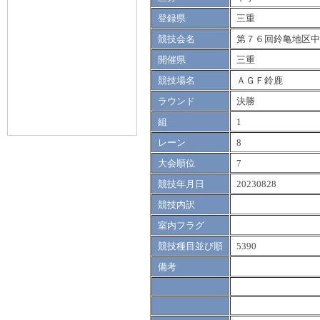
登録県
三重
競技会名
第７６回鈴亀地区中
開催県
三重
競技場名
ＡＧＦ鈴鹿
ラウンド
決勝
組
1
レーン
8
大会順位
7
競技年月日
20230828
競技内訳
室内フラグ
競技種目並び順
5390
備考