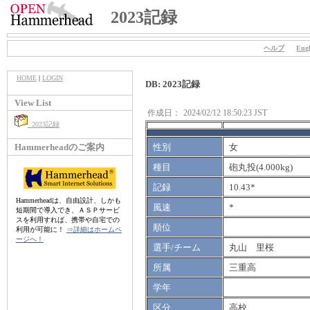
2023記録
ヘルプ
Engl
HOME
|
LOGIN
DB: 2023記録
View List
作成日：
2024/02/12 18:50:23 JST
2023記録
Hammerheadのご案内
性別
女
種目
砲丸投(4.000kg)
記録
10.43*
Hammerheadは、自由設計、しかも
風速
*
短期間で導入でき、ＡＳＰサービ
スを利用すれば、携帯や自宅での
順位
利用が可能に！
⇒詳細はホームペ
ージへ！
選手/チーム
丸山 里桜
所属
三重高
学年
区分
高校