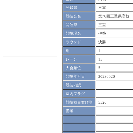
登録県
三重
競技会名
第76回三重県高校
開催県
三重
競技場名
伊勢
ラウンド
決勝
組
1
レーン
15
大会順位
5
競技年月日
20230526
競技内訳
室内フラグ
競技種目並び順
5520
備考