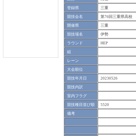
登録県
三重
競技会名
第76回三重県高校
開催県
三重
競技場名
伊勢
ラウンド
HEP
組
レーン
大会順位
競技年月日
20230526
競技内訳
室内フラグ
競技種目並び順
5520
備考