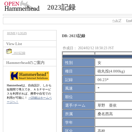
2023記録
ヘルプ
Engl
HOME
|
LOGIN
DB: 2023記録
View List
作成日：
2024/02/12 18:50:23 JST
2023記録
Hammerheadのご案内
性別
女
種目
砲丸投(4.000kg)
記録
06.23*
Hammerheadは、自由設計、しかも
風速
*
短期間で導入でき、ＡＳＰサービ
スを利用すれば、携帯や自宅での
順位
利用が可能に！
⇒詳細はホームペ
ージへ！
選手/チーム
草野 亜依
所属
桑名西高
学年
区分
高校