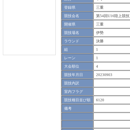
登録県
三重
競技会名
第54回U16陸上競
開催県
三重
競技場名
伊勢
ラウンド
決勝
組
1
レーン
1
大会順位
4
競技年月日
20230903
競技内訳
室内フラグ
競技種目並び順
6120
備考