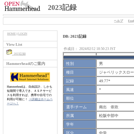
2023記録
ヘルプ
Engl
HOME
|
LOGIN
DB: 2023記録
View List
作成日：
2024/02/12 18:50:23 JST
2023記録
Hammerheadのご案内
性別
男
種目
ジャベリックスロー（
記録
49.77*
Hammerheadは、自由設計、しかも
風速
*
短期間で導入でき、ＡＳＰサービ
スを利用すれば、携帯や自宅での
順位
利用が可能に！
⇒詳細はホームペ
ージへ！
選手/チーム
南出 依吹
所属
松阪中部中
学年
区分
中学