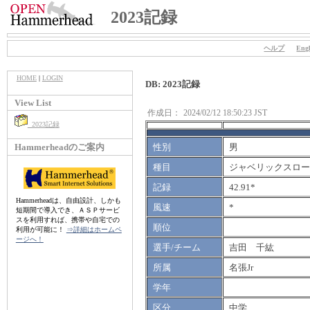
2023記録
ヘルプ
Engl
HOME
|
LOGIN
DB: 2023記録
View List
作成日：
2024/02/12 18:50:23 JST
2023記録
Hammerheadのご案内
性別
男
種目
ジャベリックスロー（
記録
42.91*
Hammerheadは、自由設計、しかも
風速
*
短期間で導入でき、ＡＳＰサービ
スを利用すれば、携帯や自宅での
順位
利用が可能に！
⇒詳細はホームペ
ージへ！
選手/チーム
吉田 千紘
所属
名張Jr
学年
区分
中学