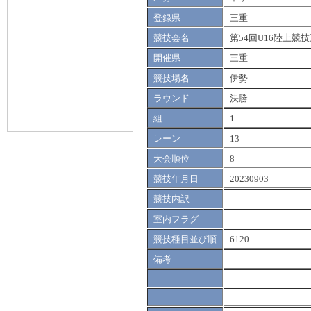
登録県
三重
競技会名
第54回U16陸上競
開催県
三重
競技場名
伊勢
ラウンド
決勝
組
1
レーン
13
大会順位
8
競技年月日
20230903
競技内訳
室内フラグ
競技種目並び順
6120
備考