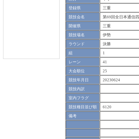
登録県
三重
競技会名
第69回全日本通信
開催県
三重
競技場名
伊勢
ラウンド
決勝
組
1
レーン
41
大会順位
25
競技年月日
20230624
競技内訳
室内フラグ
競技種目並び順
6120
備考