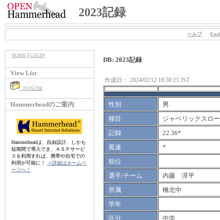
2023記録
ヘルプ
Engl
HOME
|
LOGIN
DB: 2023記録
View List
作成日：
2024/02/12 18:50:23 JST
2023記録
Hammerheadのご案内
性別
男
種目
ジャベリックスロー（
記録
22.36*
Hammerheadは、自由設計、しかも
風速
*
短期間で導入でき、ＡＳＰサービ
スを利用すれば、携帯や自宅での
順位
利用が可能に！
⇒詳細はホームペ
ージへ！
選手/チーム
内藤 淳平
所属
橋北中
学年
区分
中学