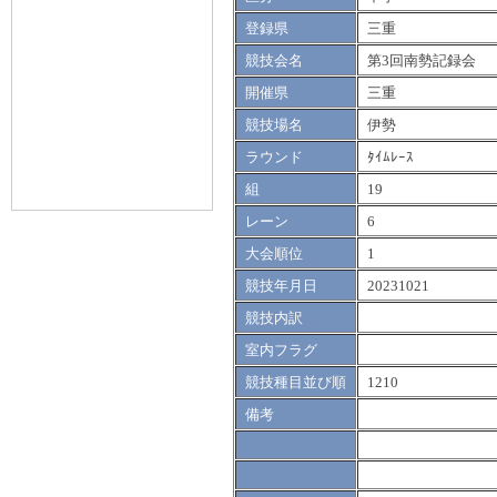
登録県
三重
競技会名
第3回南勢記録会
開催県
三重
競技場名
伊勢
ラウンド
ﾀｲﾑﾚｰｽ
組
19
レーン
6
大会順位
1
競技年月日
20231021
競技内訳
室内フラグ
競技種目並び順
1210
備考