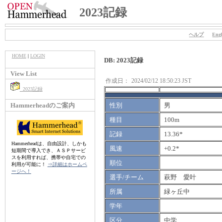
2023記録
ヘルプ
Engl
HOME
|
LOGIN
DB: 2023記録
View List
作成日：
2024/02/12 18:50:23 JST
2023記録
Hammerheadのご案内
性別
男
種目
100m
記録
13.36*
Hammerheadは、自由設計、しかも
風速
+0.2*
短期間で導入でき、ＡＳＰサービ
スを利用すれば、携帯や自宅での
順位
利用が可能に！
⇒詳細はホームペ
ージへ！
選手/チーム
萩野 愛叶
所属
緑ヶ丘中
学年
区分
中学