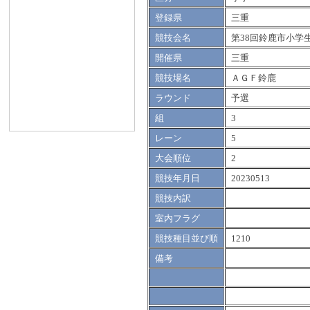
登録県
三重
競技会名
第38回鈴鹿市小学
開催県
三重
競技場名
ＡＧＦ鈴鹿
ラウンド
予選
組
3
レーン
5
大会順位
2
競技年月日
20230513
競技内訳
室内フラグ
競技種目並び順
1210
備考