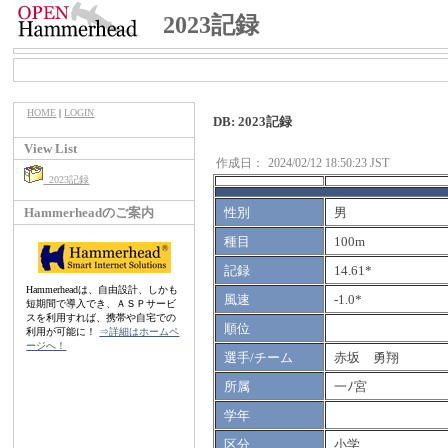
2023記録
HOME
|
LOGIN
DB: 2023記録
View List
作成日：
2024/02/12 18:50:23 JST
2023記録
Hammerheadのご案内
性別
男
種目
100m
記録
14.61*
Hammerheadは、自由設計、しかも
風速
-1.0*
短期間で導入でき、ＡＳＰサービ
スを利用すれば、携帯や自宅での
順位
利用が可能に！
⇒詳細はホームペ
ージへ！
選手/チーム
赤坂 勇翔
所属
一ﾉ宮
学年
区分
小学