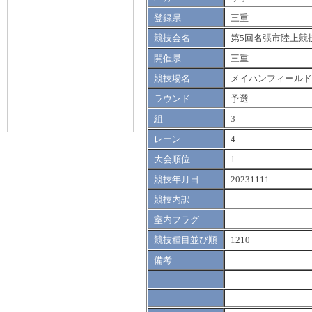
登録県
三重
競技会名
第5回名張市陸上競
開催県
三重
競技場名
メイハンフィールド
ラウンド
予選
組
3
レーン
4
大会順位
1
競技年月日
20231111
競技内訳
室内フラグ
競技種目並び順
1210
備考