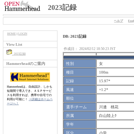
2023記録
ヘルプ
Engl
HOME
|
LOGIN
DB: 2023記録
View List
作成日：
2024/02/12 18:50:23 JST
2023記録
Hammerheadのご案内
性別
女
種目
100m
記録
15.97*
Hammerheadは、自由設計、しかも
風速
+1.2*
短期間で導入でき、ＡＳＰサービ
スを利用すれば、携帯や自宅での
順位
利用が可能に！
⇒詳細はホームペ
ージへ！
選手/チーム
川邊 桃花
所属
白山陸上ｸ
学年
区分
小学