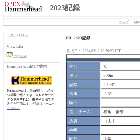
2023記録
ヘルプ
Engl
HOME
|
LOGIN
DB: 2023記録
View List
作成日：
2024/02/12 18:50:23 JST
2023記録
Hammerheadのご案内
性別
女
種目
200m
記録
29.44*
Hammerheadは、自由設計、しかも
風速
-1.3*
短期間で導入でき、ＡＳＰサービ
スを利用すれば、携帯や自宅での
順位
利用が可能に！
⇒詳細はホームペ
ージへ！
選手/チーム
横角 優奈
所属
白山中
学年
区分
中学