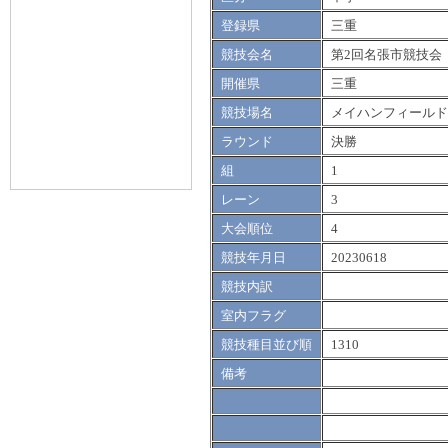
登録県
三重
競技会名
第2回名張市競技会
開催県
三重
競技場名
メイハンフィールド
ラウンド
決勝
組
1
レーン
3
大会順位
4
競技年月日
20230618
競技内訳
室内フラグ
競技種目並び順
1310
備考