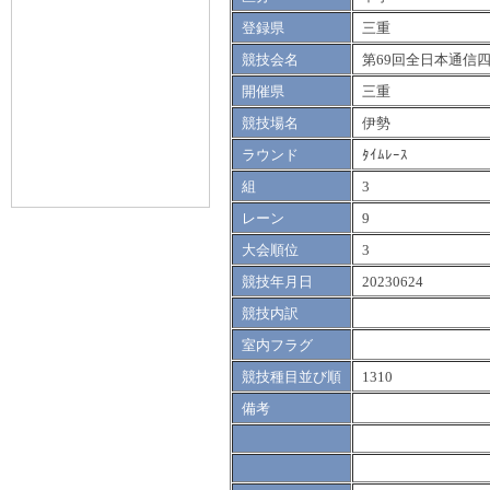
登録県
三重
競技会名
第69回全日本通信
開催県
三重
競技場名
伊勢
ラウンド
ﾀｲﾑﾚｰｽ
組
3
レーン
9
大会順位
3
競技年月日
20230624
競技内訳
室内フラグ
競技種目並び順
1310
備考