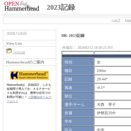
2023記録
ヘルプ
Engl
HOME
|
LOGIN
DB: 2023記録
View List
作成日：
2024/02/12 18:50:23 JST
2023記録
Hammerheadのご案内
性別
女
種目
200m
記録
29.44*
Hammerheadは、自由設計、しかも
風速
-0.1*
短期間で導入でき、ＡＳＰサービ
スを利用すれば、携帯や自宅での
順位
利用が可能に！
⇒詳細はホームペ
ージへ！
選手/チーム
大西 琴子
所属
伊勢宮川中
学年
区分
中学