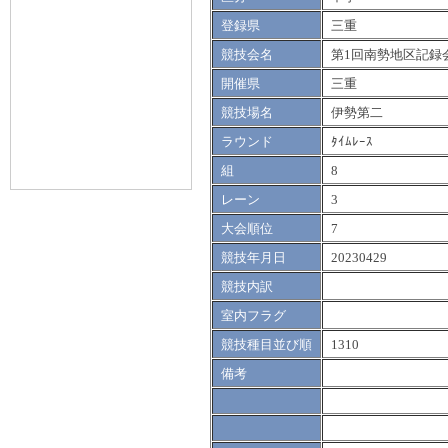
登録県
三重
競技会名
第1回南勢地区記録
開催県
三重
競技場名
伊勢第二
ラウンド
ﾀｲﾑﾚｰｽ
組
8
レーン
3
大会順位
7
競技年月日
20230429
競技内訳
室内フラグ
競技種目並び順
1310
備考