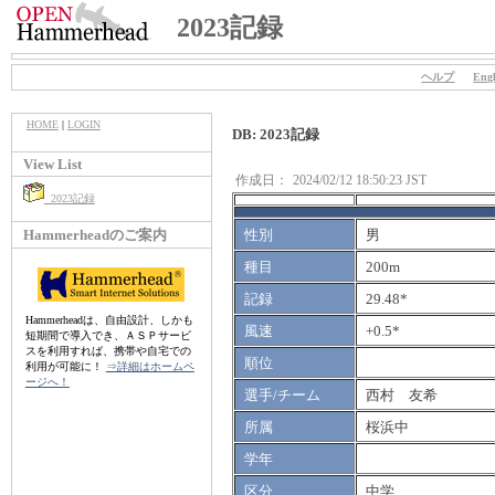
2023記録
ヘルプ
Engl
HOME
|
LOGIN
DB: 2023記録
View List
作成日：
2024/02/12 18:50:23 JST
2023記録
Hammerheadのご案内
性別
男
種目
200m
記録
29.48*
Hammerheadは、自由設計、しかも
風速
+0.5*
短期間で導入でき、ＡＳＰサービ
スを利用すれば、携帯や自宅での
順位
利用が可能に！
⇒詳細はホームペ
ージへ！
選手/チーム
西村 友希
所属
桜浜中
学年
区分
中学