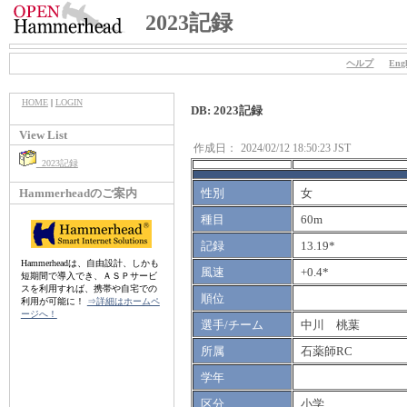
2023記録
ヘルプ
Engl
HOME
|
LOGIN
DB: 2023記録
View List
作成日：
2024/02/12 18:50:23 JST
2023記録
Hammerheadのご案内
性別
女
種目
60m
記録
13.19*
Hammerheadは、自由設計、しかも
風速
+0.4*
短期間で導入でき、ＡＳＰサービ
スを利用すれば、携帯や自宅での
順位
利用が可能に！
⇒詳細はホームペ
ージへ！
選手/チーム
中川 桃葉
所属
石薬師RC
学年
区分
小学