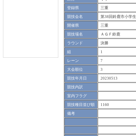
登録県
三重
競技会名
第38回鈴鹿市小学
開催県
三重
競技場名
ＡＧＦ鈴鹿
ラウンド
決勝
組
1
レーン
7
大会順位
3
競技年月日
20230513
競技内訳
室内フラグ
競技種目並び順
1160
備考