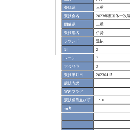
登録県
三重
競技会名
2023年度国体一次
開催県
三重
競技場名
伊勢
ラウンド
選抜
組
2
レーン
7
大会順位
3
競技年月日
20230415
競技内訳
室内フラグ
競技種目並び順
1210
備考