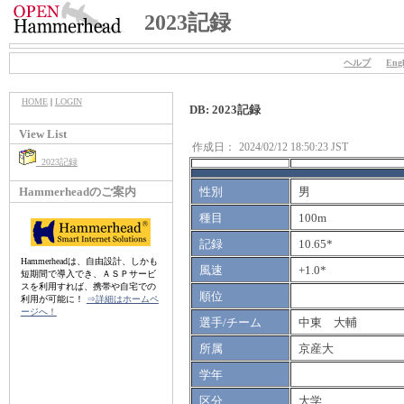
2023記録
ヘルプ
Engl
HOME
|
LOGIN
DB: 2023記録
View List
作成日：
2024/02/12 18:50:23 JST
2023記録
Hammerheadのご案内
性別
男
種目
100m
記録
10.65*
Hammerheadは、自由設計、しかも
風速
+1.0*
短期間で導入でき、ＡＳＰサービ
スを利用すれば、携帯や自宅での
順位
利用が可能に！
⇒詳細はホームペ
ージへ！
選手/チーム
中東 大輔
所属
京産大
学年
区分
大学