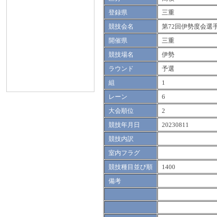
登録県
三重
競技会名
第72回伊勢度会選
開催県
三重
競技場名
伊勢
ラウンド
予選
組
1
レーン
6
大会順位
2
競技年月日
20230811
競技内訳
室内フラグ
競技種目並び順
1400
備考