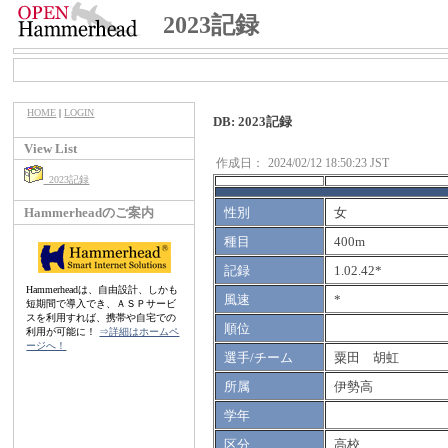
2023記録
HOME
|
LOGIN
DB: 2023記録
View List
作成日：
2024/02/12 18:50:23 JST
2023記録
Hammerheadのご案内
性別
女
種目
400m
記録
1.02.42*
Hammerheadは、自由設計、しかも
風速
*
短期間で導入でき、ＡＳＰサービ
スを利用すれば、携帯や自宅での
順位
利用が可能に！
⇒詳細はホームペ
ージへ！
選手/チーム
粟田 胡虹
所属
伊勢高
学年
区分
高校