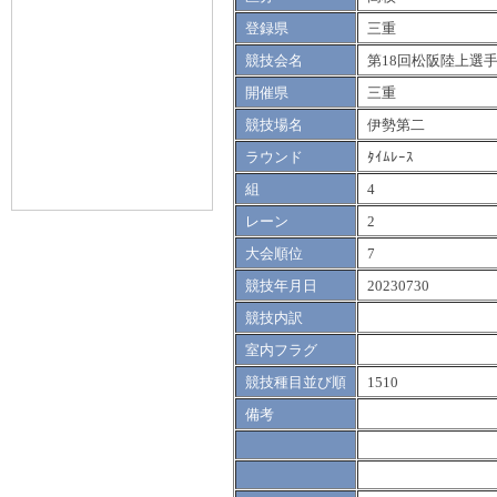
登録県
三重
競技会名
第18回松阪陸上選
開催県
三重
競技場名
伊勢第二
ラウンド
ﾀｲﾑﾚｰｽ
組
4
レーン
2
大会順位
7
競技年月日
20230730
競技内訳
室内フラグ
競技種目並び順
1510
備考