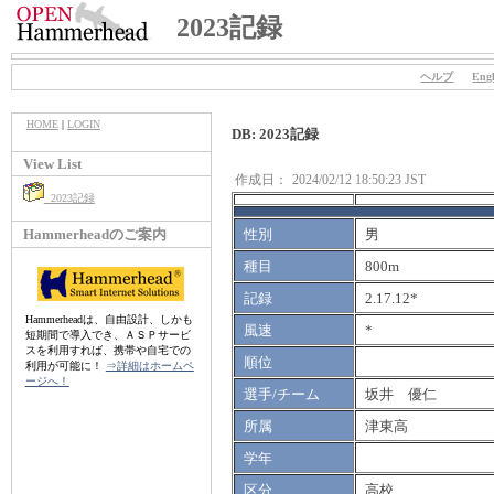
2023記録
ヘルプ
Engl
HOME
|
LOGIN
DB: 2023記録
View List
作成日：
2024/02/12 18:50:23 JST
2023記録
Hammerheadのご案内
性別
男
種目
800m
記録
2.17.12*
Hammerheadは、自由設計、しかも
風速
*
短期間で導入でき、ＡＳＰサービ
スを利用すれば、携帯や自宅での
順位
利用が可能に！
⇒詳細はホームペ
ージへ！
選手/チーム
坂井 優仁
所属
津東高
学年
区分
高校