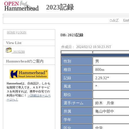
2023記録
ヘルプ
Engl
HOME
|
LOGIN
DB: 2023記録
View List
作成日：
2024/02/12 18:50:23 JST
2023記録
Hammerheadのご案内
性別
男
種目
800m
記録
2.29.32*
Hammerheadは、自由設計、しかも
風速
*
短期間で導入でき、ＡＳＰサービ
スを利用すれば、携帯や自宅での
順位
利用が可能に！
⇒詳細はホームペ
ージへ！
選手/チーム
鈴木 月偉
所属
亀山中部中
学年
区分
中学