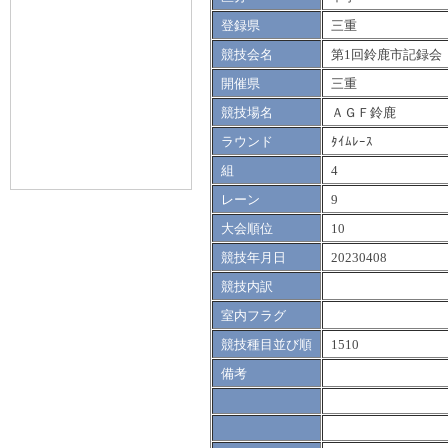
登録県
三重
競技会名
第1回鈴鹿市記録会
開催県
三重
競技場名
ＡＧＦ鈴鹿
ラウンド
ﾀｲﾑﾚｰｽ
組
4
レーン
9
大会順位
10
競技年月日
20230408
競技内訳
室内フラグ
競技種目並び順
1510
備考