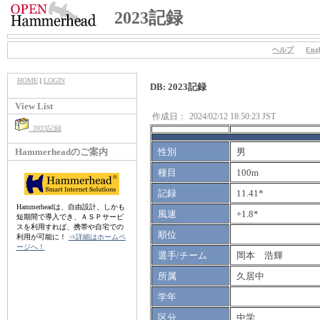
2023記録
ヘルプ
Engl
HOME
|
LOGIN
DB: 2023記録
View List
作成日：
2024/02/12 18:50:23 JST
2023記録
Hammerheadのご案内
性別
男
種目
100m
記録
11.41*
Hammerheadは、自由設計、しかも
風速
+1.8*
短期間で導入でき、ＡＳＰサービ
スを利用すれば、携帯や自宅での
順位
利用が可能に！
⇒詳細はホームペ
ージへ！
選手/チーム
岡本 浩輝
所属
久居中
学年
区分
中学