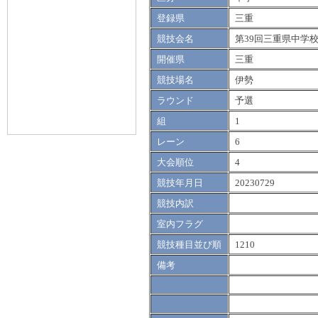
登録県
三重
競技会名
第39回三重県中学
開催県
三重
競技場名
伊勢
ラウンド
予選
組
1
レーン
6
大会順位
4
競技年月日
20230729
競技内訳
室内フラグ
競技種目並び順
1210
備考