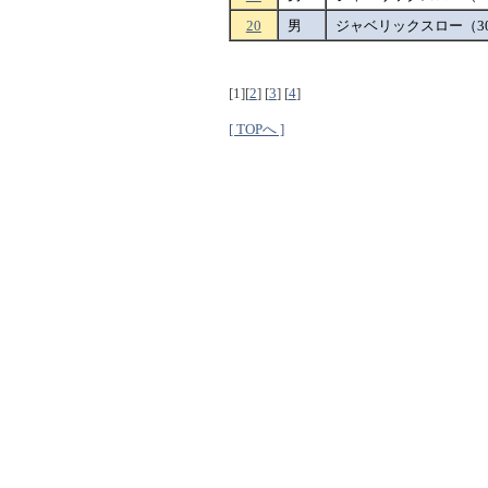
20
男
ジャベリックスロー（30
[1]
[
2
]
[
3
]
[
4
]
[ TOPへ ]