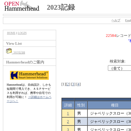
2023記録
ヘルプ
Engl
HOME
|
LOGIN
22584
レコー
"
View List
2023記録
検索対象:
Hammerheadのご案内
[1]
[
2
]
[
3
]
[
4
]
Hammerheadは、自由設計、しかも
短期間で導入でき、ＡＳＰサービ
スを利用すれば、携帯や自宅での
利用が可能に！
⇒詳細はホームペ
ージへ！
詳細
性別
種目
1
男
ジャベリックスロー（30
2
男
ジャベリックスロー（30
3
男
ジャベリックスロー（30