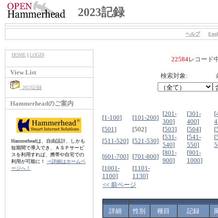
2023記録
ヘルプ
Engl
HOME
|
LOGIN
22584
レコード
View List
検索対象:
2023記録
Hammerheadのご案内
[
201-
[
301-
[
[
1-100
]
[
101-200
]
300
]
400
]
4
[
501
]
[502]
[
503
]
[
504
]
[
[
531-
[
541-
[
[
511-520
]
[
521-530
]
Hammerheadは、自由設計、しかも
540
]
550
]
5
短期間で導入でき、ＡＳＰサービ
[
801-
[
901-
スを利用すれば、携帯や自宅での
[
601-700
]
[
701-800
]
900
]
1000
]
利用が可能に！
⇒詳細はホームペ
[
1001-
[
1101-
ージへ！
1100
]
1130
]
<< 前ページ
詳細
性別
種目
記録