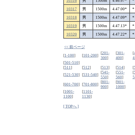
10316
男
1500m
4.46.97*
*
10317
男
1500m
4.47.00*
*
10318
男
1500m
4.47.09*
*
10319
男
1500m
4.47.13*
*
10320
男
1500m
4.47.22*
*
<< 前ページ
[
201-
[
301-
[
[
1-100
]
[
101-200
]
300
]
400
]
4
[
501-510
]
[
511
]
[
512
]
[
513
]
[
514
]
[
[
541-
[
551-
[
[
521-530
]
[
531-540
]
550
]
560
]
5
[
801-
[
901-
[
601-700
]
[
701-800
]
900
]
1000
]
[
1001-
[
1101-
1100
]
1130
]
[ TOPへ ]