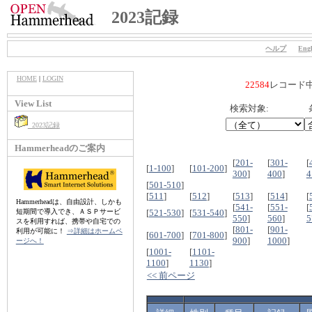
2023記録
ヘルプ
Engl
HOME
|
LOGIN
22584
レコード
View List
検索対象:
2023記録
Hammerheadのご案内
[
201-
[
301-
[
[
1-100
]
[
101-200
]
300
]
400
]
4
[
501-510
]
[
511
]
[
512
]
[
513
]
[
514
]
[
Hammerheadは、自由設計、しかも
[
541-
[
551-
[
短期間で導入でき、ＡＳＰサービ
[
521-530
]
[
531-540
]
550
]
560
]
5
スを利用すれば、携帯や自宅での
[
801-
[
901-
利用が可能に！
⇒詳細はホームペ
[
601-700
]
[
701-800
]
900
]
1000
]
ージへ！
[
1001-
[
1101-
1100
]
1130
]
<< 前ページ