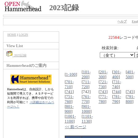
2023記録
ヘルプ
Engl
HOME
|
LOGIN
22584
レコード
View List
検索対象:
2023記録
Hammerheadのご案内
[
101-
[
201-
[
301-
[
401-
[
1-100
]
200
]
300
]
400
]
500
]
[
701-
[
711-
[
721-
[
731-
710
]
720
]
730
]
740
]
Hammerheadは、自由設計、しかも
[
741
]
[742]
[
743
]
[
744
]
[
745
]
短期間で導入でき、ＡＳＰサービ
[
751-
[
761-
[
771-
[
781-
[
791-
スを利用すれば、携帯や自宅での
760
]
770
]
780
]
790
]
800
]
利用が可能に！
⇒詳細はホームペ
[
801-
[
901-
ージへ！
900
]
1000
]
[
1001-
[
1101-
1100
]
1130
]
<< 前ページ