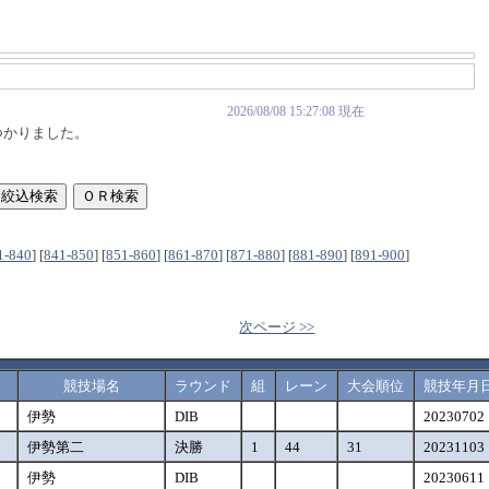
2026/08/08 15:27:08 現在
つかりました。
1-840
]
[
841-850
]
[
851-860
]
[
861-870
]
[
871-880
]
[
881-890
]
[
891-900
]
次ページ >>
競技場名
ラウンド
組
レーン
大会順位
競技年月
伊勢
DIB
20230702
伊勢第二
決勝
1
44
31
20231103
伊勢
DIB
20230611