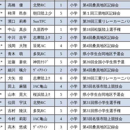
1*
高橋 優
北勢RC
1
小学
第4回桑員地区記録会
7*
柿澤 邑奈
朝日陸上少
5
小学
第１回三泗地区記録会
7*
濱口 莉希
SunTFC
5
小学
第39回三重リレーカーニバ
5*
中山 真歩
久居西中
1
中学
第18回松阪陸上選手権
9*
中川 吉平
志摩陸上ｸ
2
小学
第4回桑員地区記録会
1*
浅岡 大翔
笹尾AC
4
小学
第4回桑員地区記録会
2*
青木 萌
多気RC
5
小学
県小学生合同地区予選会
1*
近藤 蒼依
神田ｸﾗﾌﾞ
5
小学
第39回全国小学生県予選
3*
細川 颯介
ｳﾞｨｱﾃｨﾝ
2
小学
第4回桑員地区記録会
3*
大矢 煌
志摩陸上ｸ
6
小学
第39回三重リレーカーニバ
田上 麻陽
JAC亀山
4
小学
第5回名張市陸上競技会
5*
山本 晃大
桜浜陸上ｸ
5
小学
県小学生合同地区予選会
7*
位田 宇汰
北勢RC
5
小学
第31回県小学生選手権
9*
吉村 陵汰
多気RC
5
小学
第31回県小学生選手権
7*
今村 莉彩
JAC亀山
4
小学
第5回名張市陸上競技会
4*
高木 悠成
ｳﾞｨｱﾃｨﾝ
3
小学
第4回桑員地区記録会