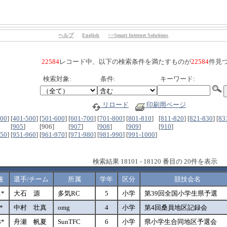
ヘルプ
English
>>Smart Internet Solutions
22584
レコード中、以下の検索条件を満たすものが
22584
件見
検索対象:
条件:
キーワード:
リロード
印刷用ページ
400
]
[
401-500
]
[
501-600
]
[
601-700
]
[
701-800
]
[
801-810
]
[
811-820
]
[
821-830
]
[
83
[
905
]
[906]
[
907
]
[
908
]
[
909
]
[
910
]
950
]
[
951-960
]
[
961-970
]
[
971-980
]
[
981-990
]
[
991-1000
]
検索結果 18101 - 18120 番目の 20件を表示
速
選手/チーム
所属
学年
区分
競技会名
1*
大石 源
多気RC
5
小学
第39回全国小学生県予選
7*
中村 壮真
omg
4
小学
第4回桑員地区記録会
3*
舟瀬 帆夏
SunTFC
6
小学
県小学生合同地区予選会