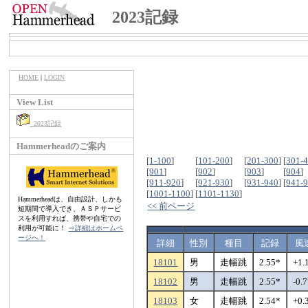
2023記録
HOME
|
LOGIN
View List
2023記録
Hammerheadのご案内
[
1-100
]
[
101-200
]
[
201-300
]
[
301-
[
901
]
[
902
]
[
903
]
[
904
]
[
911-920
]
[
921-930
]
[
931-940
]
[
941-
[
1001-1100
]
[
1101-1130
]
Hammerheadは、自由設計、しかも
<< 前ページ
短期間で導入でき、ＡＳＰサービ
スを利用すれば、携帯や自宅での
利用が可能に！
⇒詳細はホームペ
ージへ！
詳細
性別
種目
記録
風
18101
男
走幅跳
2.55*
+1.
18102
男
走幅跳
2.55*
-0.
18103
女
走幅跳
2.54*
+0.